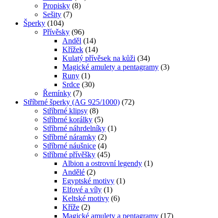
Propisky
(8)
Sešity
(7)
Šperky
(104)
Přívěsky
(96)
Anděl
(14)
Křížek
(14)
Kulatý přívěsek na kůži
(34)
Magické amulety a pentagramy
(3)
Runy
(1)
Srdce
(30)
Řemínky
(7)
Stříbrné šperky (AG 925/1000)
(72)
Stříbrné klipsy
(8)
Stříbrné korálky
(5)
Stříbrné náhrdelníky
(1)
Stříbrné náramky
(2)
Stříbrné náušnice
(4)
Stříbrné přívěšky
(45)
Albion a ostrovní legendy
(1)
Andělé
(2)
Egyptské motivy
(1)
Elfové a víly
(1)
Keltské motivy
(6)
Kříže
(2)
Magické amulety a pentagramy
(17)