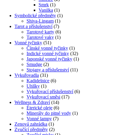
Smrk
(1)
Vanilka
(1)
Symbolické předměty
(1)
Shiva-Lingam
(1)
Tarot a příslušenství
(7)
Tarotové karty
(6)
Tarotové vaky
(1)
Vonné tyčinky
(51)
Čínské vonné tyčinky
(1)
Indické vonné tyčinky
(32)
Japonské vonné tyčinky
(1)
Smudge
(2)
Stojany a příslušenství
(11)
Vykuřovadla
(31)
Kadidelnice
(6)
Uhlíky
(1)
Vykuřovací příslušenství
(6)
Vykuřovací směsi
(17)
Wellness & Zdraví
(14)
Éterické oleje
(6)
Minerály do pitné vody
(1)
Vonné lampy
(7)
Zenová zahrádka
(1)
Zvučící předměty
(2)
Zvučící misky
(1)