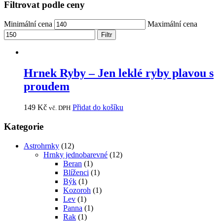
Filtrovat podle ceny
Minimální cena
Maximální cena
Filtr
Hrnek Ryby – Jen leklé ryby plavou s
proudem
149
Kč
Přidat do košíku
vč. DPH
Kategorie
Astrohrnky
(12)
Hrnky jednobarevné
(12)
Beran
(1)
Blíženci
(1)
Býk
(1)
Kozoroh
(1)
Lev
(1)
Panna
(1)
Rak
(1)