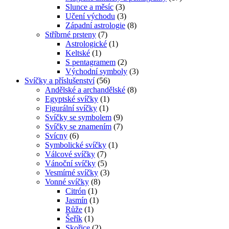
Slunce a měsíc
(3)
Učení východu
(3)
Západní astrologie
(8)
Stříbrné prsteny
(7)
Astrologické
(1)
Keltské
(1)
S pentagramem
(2)
Východní symboly
(3)
Svíčky a příslušenství
(56)
Andělské a archandělské
(8)
Egyptské svíčky
(1)
Figurální svíčky
(1)
Svíčky se symbolem
(9)
Svíčky se znamením
(7)
Svícny
(6)
Symbolické svíčky
(1)
Válcové svíčky
(7)
Vánoční svíčky
(5)
Vesmírné svíčky
(3)
Vonné svíčky
(8)
Citrón
(1)
Jasmín
(1)
Růže
(1)
Šeřík
(1)
Skořice
(2)