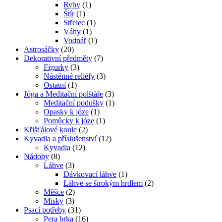
Ryby
(1)
Štír
(1)
Střelec
(1)
Váhy
(1)
Vodnář
(1)
Astrosáčky
(20)
Dekorativní předměty
(7)
Figurky
(3)
Nástěnné reliéfy
(3)
Ostatní
(1)
Jóga a Meditační polštáře
(3)
Meditační podušky
(1)
Opasky k józe
(1)
Pomůcky k józe
(1)
Křišťálové koule
(2)
Kyvadla a příslušenství
(12)
Kyvadla
(12)
Nádoby
(8)
Láhve
(3)
Dávkovací láhve
(1)
Láhve se širokým hrdlem
(2)
Měšce
(2)
Misky
(3)
Psací potřeby
(31)
Pera brka
(16)