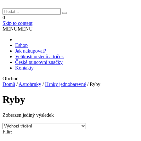
0
Skip to content
MENU
MENU
Eshop
Jak nakupovat?
Velikosti prstenů a triček
České puncovní značky
Kontakty
Obchod
Domů
/
Astrohrnky
/
Hrnky jednobarevné
/
Ryby
Ryby
Zobrazen jediný výsledek
Filtr: