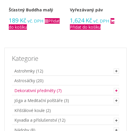
Šťastný Buddha malý
Vyřezávaný páv
189
Kč
1,624
Kč
vč. DPH
vč. DPH
Přidat
do košíku
Přidat do košíku
Kategorie
Astrohrnky
(12)
Astrosáčky
(20)
Dekorativní předměty
(7)
Jóga a Meditační polštáře
(3)
Křišťálové koule
(2)
Kyvadla a příslušenství
(12)
Nádoby
(8)