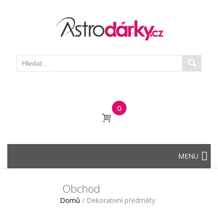
0
Skip
MENU
to
content
Obchod
Domů
/
Dekorativní předměty