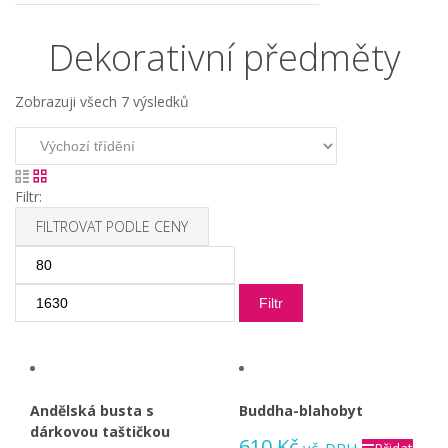
Dekorativní předměty
Zobrazuji všech 7 výsledků
Filtr:
FILTROVAT PODLE CENY
Minimální
Maximální
cena
cena
Filtr
Andělská busta s
Buddha-blahobyt
dárkovou taštičkou
610
Kč
vč. DPH