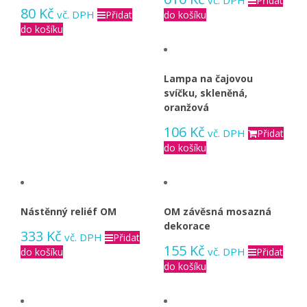
Přidat
80
Kč
vč. DPH
Přidat
do košíku
do košíku
Lampa na čajovou
svíčku, skleněná,
oranžová
106
Kč
vč. DPH
Přidat
do košíku
Nástěnný reliéf OM
OM závěsná mosazná
dekorace
333
Kč
vč. DPH
Přidat
155
Kč
vč. DPH
do košíku
Přidat
do košíku