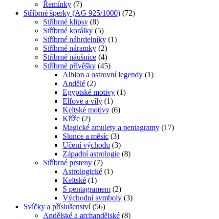
Řemínky
(7)
Stříbrné šperky (AG 925/1000)
(72)
Stříbrné klipsy
(8)
Stříbrné korálky
(5)
Stříbrné náhrdelníky
(1)
Stříbrné náramky
(2)
Stříbrné náušnice
(4)
Stříbrné přívěšky
(45)
Albion a ostrovní legendy
(1)
Andělé
(2)
Egyptské motivy
(1)
Elfové a víly
(1)
Keltské motivy
(6)
Kříže
(2)
Magické amulety a pentagramy
(17)
Slunce a měsíc
(3)
Učení východu
(3)
Západní astrologie
(8)
Stříbrné prsteny
(7)
Astrologické
(1)
Keltské
(1)
S pentagramem
(2)
Východní symboly
(3)
Svíčky a příslušenství
(56)
Andělské a archandělské
(8)