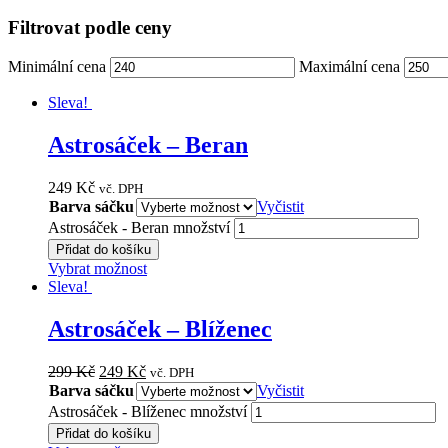
Filtrovat podle ceny
Minimální cena
Maximální cena
Sleva!
Astrosáček – Beran
249
Kč
vč. DPH
Barva sáčku
Vyčistit
Astrosáček - Beran množství
Přidat do košíku
Vybrat možnost
Sleva!
Astrosáček – Blíženec
299
Kč
249
Kč
vč. DPH
Barva sáčku
Vyčistit
Astrosáček - Blíženec množství
Přidat do košíku