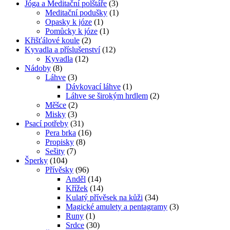
Jóga a Meditační polštáře
(3)
Meditační podušky
(1)
Opasky k józe
(1)
Pomůcky k józe
(1)
Křišťálové koule
(2)
Kyvadla a příslušenství
(12)
Kyvadla
(12)
Nádoby
(8)
Láhve
(3)
Dávkovací láhve
(1)
Láhve se širokým hrdlem
(2)
Měšce
(2)
Misky
(3)
Psací potřeby
(31)
Pera brka
(16)
Propisky
(8)
Sešity
(7)
Šperky
(104)
Přívěsky
(96)
Anděl
(14)
Křížek
(14)
Kulatý přívěsek na kůži
(34)
Magické amulety a pentagramy
(3)
Runy
(1)
Srdce
(30)