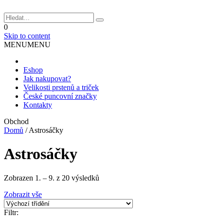
0
Skip to content
MENU
MENU
Eshop
Jak nakupovat?
Velikosti prstenů a triček
České puncovní značky
Kontakty
Obchod
Domů
/
Astrosáčky
Astrosáčky
Zobrazen 1. – 9. z 20 výsledků
Zobrazit vše
Filtr: