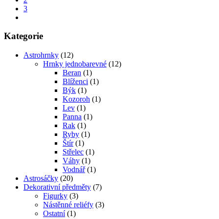
3
Kategorie
Astrohrnky
(12)
Hrnky jednobarevné
(12)
Beran
(1)
Blíženci
(1)
Býk
(1)
Kozoroh
(1)
Lev
(1)
Panna
(1)
Rak
(1)
Ryby
(1)
Štír
(1)
Střelec
(1)
Váhy
(1)
Vodnář
(1)
Astrosáčky
(20)
Dekorativní předměty
(7)
Figurky
(3)
Nástěnné reliéfy
(3)
Ostatní
(1)