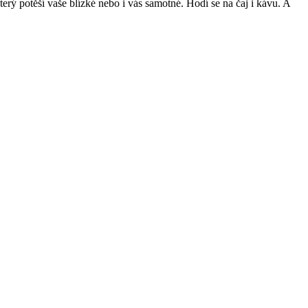
ý potěší vaše blízké nebo i vás samotné. Hodí se na čaj i kávu. A