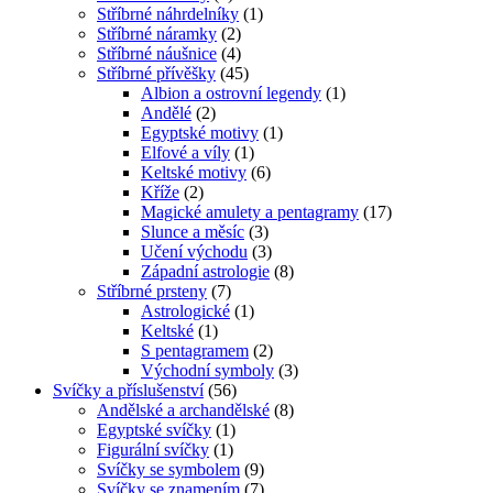
Stříbrné náhrdelníky
(1)
Stříbrné náramky
(2)
Stříbrné náušnice
(4)
Stříbrné přívěšky
(45)
Albion a ostrovní legendy
(1)
Andělé
(2)
Egyptské motivy
(1)
Elfové a víly
(1)
Keltské motivy
(6)
Kříže
(2)
Magické amulety a pentagramy
(17)
Slunce a měsíc
(3)
Učení východu
(3)
Západní astrologie
(8)
Stříbrné prsteny
(7)
Astrologické
(1)
Keltské
(1)
S pentagramem
(2)
Východní symboly
(3)
Svíčky a příslušenství
(56)
Andělské a archandělské
(8)
Egyptské svíčky
(1)
Figurální svíčky
(1)
Svíčky se symbolem
(9)
Svíčky se znamením
(7)