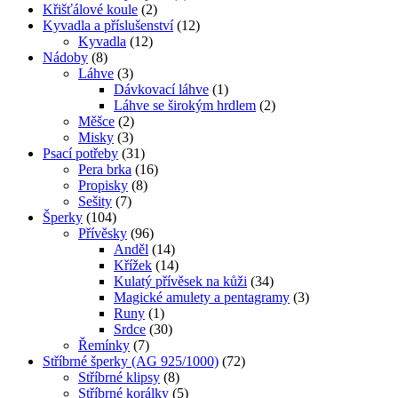
Křišťálové koule
(2)
Kyvadla a příslušenství
(12)
Kyvadla
(12)
Nádoby
(8)
Láhve
(3)
Dávkovací láhve
(1)
Láhve se širokým hrdlem
(2)
Měšce
(2)
Misky
(3)
Psací potřeby
(31)
Pera brka
(16)
Propisky
(8)
Sešity
(7)
Šperky
(104)
Přívěsky
(96)
Anděl
(14)
Křížek
(14)
Kulatý přívěsek na kůži
(34)
Magické amulety a pentagramy
(3)
Runy
(1)
Srdce
(30)
Řemínky
(7)
Stříbrné šperky (AG 925/1000)
(72)
Stříbrné klipsy
(8)
Stříbrné korálky
(5)