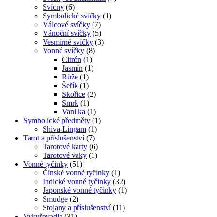
Svícny
(6)
Symbolické svíčky
(1)
Válcové svíčky
(7)
Vánoční svíčky
(5)
Vesmírné svíčky
(3)
Vonné svíčky
(8)
Citrón
(1)
Jasmín
(1)
Růže
(1)
Šeřík
(1)
Skořice
(2)
Smrk
(1)
Vanilka
(1)
Symbolické předměty
(1)
Shiva-Lingam
(1)
Tarot a příslušenství
(7)
Tarotové karty
(6)
Tarotové vaky
(1)
Vonné tyčinky
(51)
Čínské vonné tyčinky
(1)
Indické vonné tyčinky
(32)
Japonské vonné tyčinky
(1)
Smudge
(2)
Stojany a příslušenství
(11)
Vykuřovadla
(31)