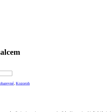
palcem
obarevné
,
Kozoroh