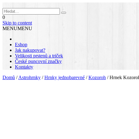
0
Skip to content
MENU
MENU
Eshop
Jak nakupovat?
Velikosti prstenů a triček
České puncovní značky
Kontakty
Domů
/
Astrohrnky
/
Hrnky jednobarevné
/
Kozoroh
/
Hrnek Kozoro