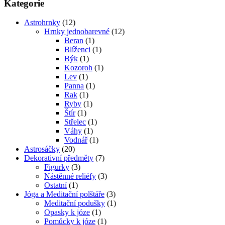
Kategorie
Astrohrnky
(12)
Hrnky jednobarevné
(12)
Beran
(1)
Blíženci
(1)
Býk
(1)
Kozoroh
(1)
Lev
(1)
Panna
(1)
Rak
(1)
Ryby
(1)
Štír
(1)
Střelec
(1)
Váhy
(1)
Vodnář
(1)
Astrosáčky
(20)
Dekorativní předměty
(7)
Figurky
(3)
Nástěnné reliéfy
(3)
Ostatní
(1)
Jóga a Meditační polštáře
(3)
Meditační podušky
(1)
Opasky k józe
(1)
Pomůcky k józe
(1)