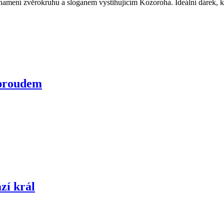
ení zvěrokruhu a sloganem vystihujícím Kozoroha. Ideální dárek, kter
 proudem
zí král