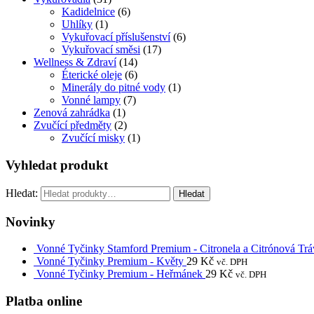
Kadidelnice
(6)
Uhlíky
(1)
Vykuřovací příslušenství
(6)
Vykuřovací směsi
(17)
Wellness & Zdraví
(14)
Éterické oleje
(6)
Minerály do pitné vody
(1)
Vonné lampy
(7)
Zenová zahrádka
(1)
Zvučící předměty
(2)
Zvučící misky
(1)
Vyhledat produkt
Hledat:
Hledat
Novinky
Vonné Tyčinky Stamford Premium - Citronela a Citrónová Trá
Vonné Tyčinky Premium - Květy
29
Kč
vč. DPH
Vonné Tyčinky Premium - Heřmánek
29
Kč
vč. DPH
Platba online