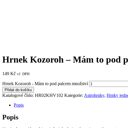
Hrnek Kozoroh – Mám to pod 
149
Kč
vč. DPH
Hrnek Kozoroh - Mám to pod palcem množství
Přidat do košíku
Katalogové číslo:
HR02KHV102
Kategorie:
Astrohrnky
,
Hrnky jedn
Popis
Popis