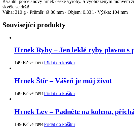
Kvalitní porcelánový hrnek české výroby. S vyobrazeným motivem znam
skvěle se drží!
Váha: 310 g · Průměr: Ø 86 mm · Objem: 0,33 l · Výška: 104 mm
Související produkty
Hrnek Ryby – Jen leklé ryby plavou s
149
Kč
Přidat do košíku
vč. DPH
Hrnek Štír – Vášeň je můj život
149
Kč
Přidat do košíku
vč. DPH
Hrnek Lev – Padněte na kolena, přichá
149
Kč
Přidat do košíku
vč. DPH