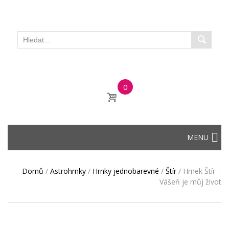
0
Skip
MENU
to
content
Domů
/
Astrohrnky
/
Hrnky jednobarevné
/
Štír
/
Hrnek Štír –
Vášeň je můj život