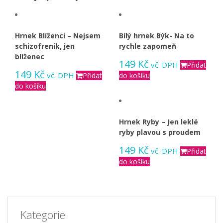
Hrnek Blíženci – Nejsem
Bílý hrnek Býk- Na to
schizofrenik, jen
rychle zapomeň
blíženec
149
Kč
vč. DPH
Přidat
149
Kč
vč. DPH
Přidat
do košíku
do košíku
Hrnek Ryby – Jen leklé
ryby plavou s proudem
149
Kč
vč. DPH
Přidat
do košíku
Kategorie