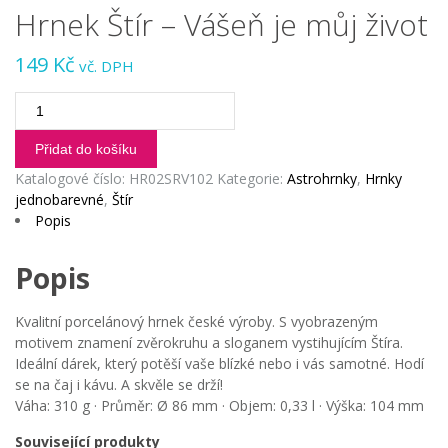
Hrnek Štír – Vášeň je můj život
149
Kč
vč. DPH
Hrnek
Štír
-
Přidat do košíku
Vášeň
Katalogové číslo:
HR02SRV102
Kategorie:
Astrohrnky
,
Hrnky
je
jednobarevné
,
Štír
můj
Popis
život
množství
Popis
Kvalitní porcelánový hrnek české výroby. S vyobrazeným
motivem znamení zvěrokruhu a sloganem vystihujícím Štíra.
Ideální dárek, který potěší vaše blízké nebo i vás samotné. Hodí
se na čaj i kávu. A skvěle se drží!
Váha: 310 g · Průměr: Ø 86 mm · Objem: 0,33 l · Výška: 104 mm
Související produkty