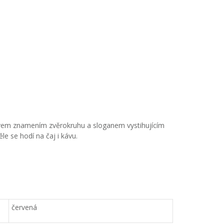
ivem znamením zvěrokruhu a sloganem vystihujícím
le se hodí na čaj i kávu.
červená