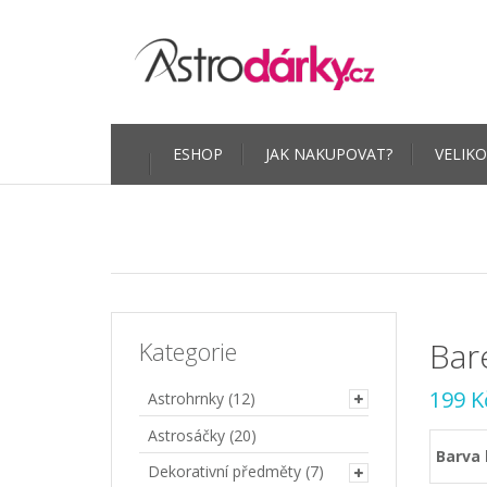
Skip
ESHOP
JAK NAKUPOVAT?
VELIKO
to
content
Bar
Kategorie
199
K
Astrohrnky
(12)
Astrosáčky
(20)
Barva 
Dekorativní předměty
(7)