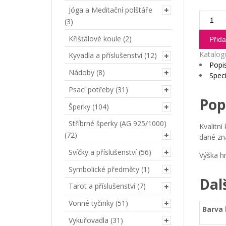
Jóga a Meditační polštáře
Barevn
(3)
hrnek
Beran
Křišťálové koule
(2)
Přida
-
Katalog
Kyvadla a příslušenství
(12)
Nikdy
Popi
to
Nádoby
(8)
Speci
nevzd
Psací potřeby
(31)
množst
Pop
Šperky
(104)
Stříbrné šperky (AG 925/1000)
Kvalitn
(72)
dané zna
Svíčky a příslušenství
(56)
Výška hr
Symbolické předměty
(1)
Dal
Tarot a příslušenství
(7)
Vonné tyčinky
(51)
Barva 
Vykuřovadla
(31)