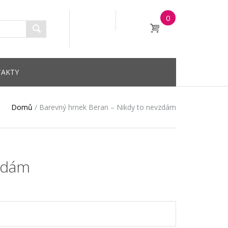
0
AKTY
Domů
/
Barevný hrnek Beran – Nikdy to nevzdám
zdám