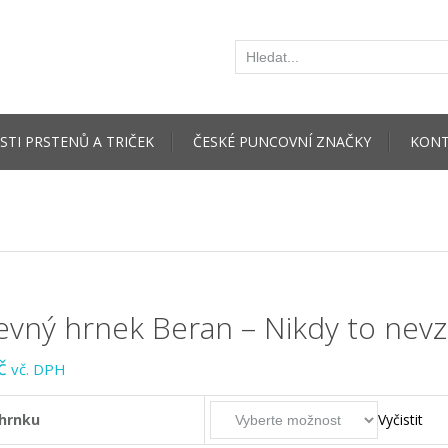
STI PRSTENŮ A TRIČEK
ČESKÉ PUNCOVNÍ ZNAČKY
KONT
evný hrnek Beran – Nikdy to nev
č
vč. DPH
hrnku
Vyčistit