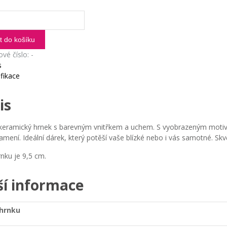
ý
t do košíku
ové číslo:
-
s
fikace
ám
ví
is
í keramický hrnek s barevným vnitřkem a uchem. S vyobrazeným mot
mení. Ideální dárek, který potěší vaše blízké nebo i vás samotné. Skvě
nku je 9,5 cm.
ší informace
hrnku