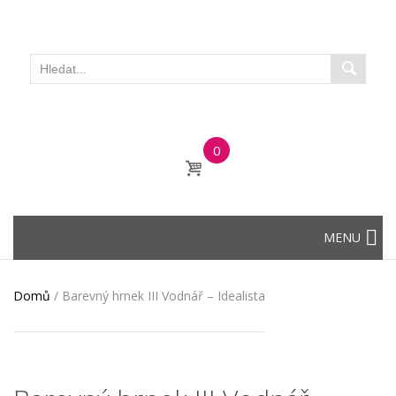
0
Skip
MENU
to
content
Domů
/
Barevný hrnek III Vodnář – Idealista