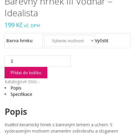
Barevný hrnek III Vodnář –
Idealista
199
Kč
vč. DPH
Barva hrnku
Vyčistit
Barevný
hrnek
III
Přidat do košíku
Vodnář
Katalogové číslo:
-
-
Popis
Idealista
Specifikace
množství
Popis
Kvalitní keramický hrnek s barevným lemem a uchem. S
vyobrazeným motivem znamením zvěrokruhu a sloganem