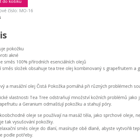
t do košíku
ové číslo:
MO-16
s
a
is
ví
je pokožku
roti akné
e směs 100% přírodních esenciálních olejů
ní směs složek obsahuje tea tree olej kombinovaný s grapefruitem a
vý a masážní olej Čistá Pokožka pomáhá při různých problémech souv
ické vlastnosti Tea Tree odstraňují množství kožních problémů jako js
apefruitu a Geranium odmašťují pokožku a stahují póry.
koobchodně oleje se používají na masáž těla, jako sprchové oleje, neb
je tak vysušování pokožky.
relaxační směs oleje do dlaní, masírujte obě dlaně, abyste vytvořili te
e podle potřeby.