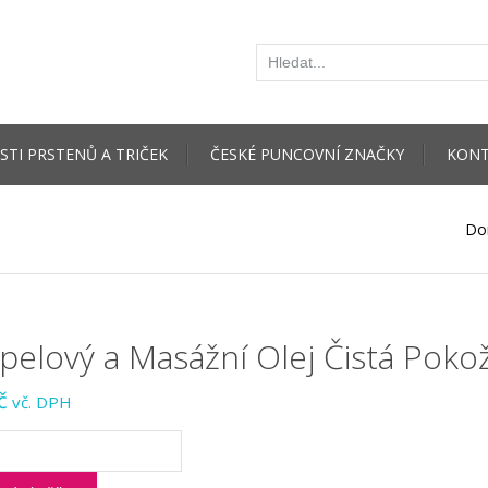
STI PRSTENŮ A TRIČEK
ČESKÉ PUNCOVNÍ ZNAČKY
KONT
Do
pelový a Masážní Olej Čistá Poko
č
vč. DPH
ový
í