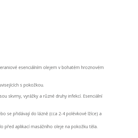
 geraniové esenciálním olejem v bohatém hroznovém
isejících s pokožkou.
ou skvrny, vyrážky a různé druhy infekcí. Esenciální
o se přidávají do lázně (cca 2-4 polévkové lžíce) a
plo před aplikací masážního oleje na pokožku těla.