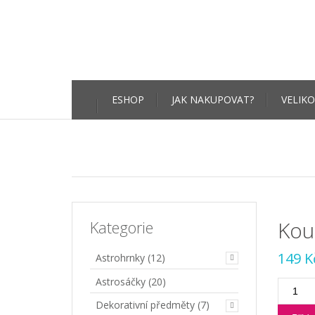
Skip
ESHOP
JAK NAKUPOVAT?
VELIKO
to
content
Kou
Kategorie
149
K
Astrohrnky
(12)
Astrosáčky
(20)
Koupel
a
Dekorativní předměty
(7)
Masážn