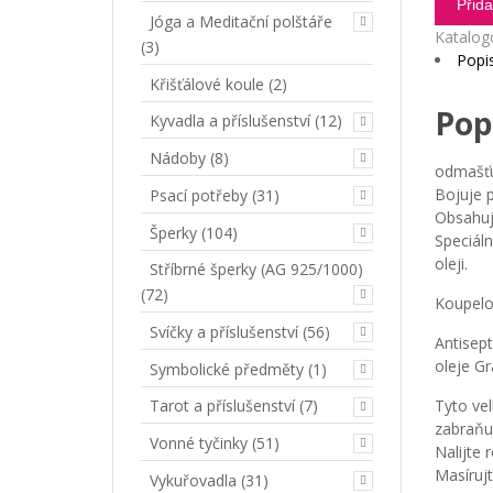
Přida
Jóga a Meditační polštáře
Olej
Katalog
Čistá
(3)
Popi
Pokožk
Křišťálové koule
(2)
-
Pop
50ml
Kyvadla a příslušenství
(12)
množst
Nádoby
(8)
odmašťu
Bojuje p
Psací potřeby
(31)
Obsahuj
Šperky
(104)
Speciál
oleji.
Stříbrné šperky (AG 925/1000)
(72)
Koupelo
Svíčky a příslušenství
(56)
Antisept
oleje Gr
Symbolické předměty
(1)
Tyto vel
Tarot a příslušenství
(7)
zabraňu
Vonné tyčinky
(51)
Nalijte 
Masírujt
Vykuřovadla
(31)