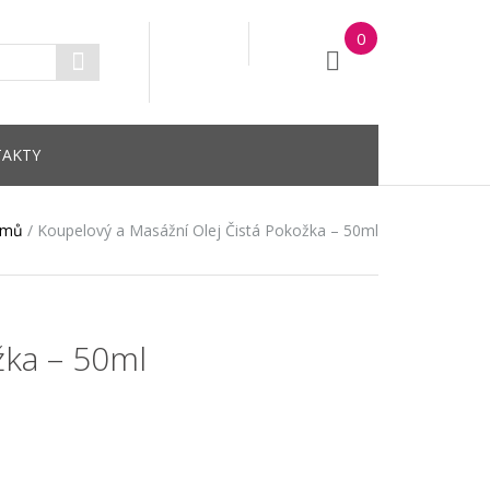
0
AKTY
mů
/
Koupelový a Masážní Olej Čistá Pokožka – 50ml
žka – 50ml