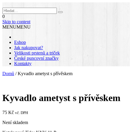
0
Skip to content
MENU
MENU
Eshop
Jak nakupovat?
Velikosti prstenů a triček
České puncovní značky
Kontakty
Domů
/
Kyvadlo ametyst s přívěskem
Kyvadlo ametyst s přívěskem
75
Kč
vč. DPH
Není skladem