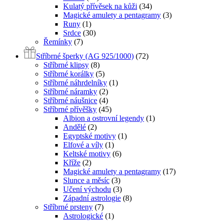
Kulatý přívěsek na kůži
(34)
Magické amulety a pentagramy
(3)
Runy
(1)
Srdce
(30)
Řemínky
(7)
Stříbrné šperky (AG 925/1000)
(72)
Stříbrné klipsy
(8)
Stříbrné korálky
(5)
Stříbrné náhrdelníky
(1)
Stříbrné náramky
(2)
Stříbrné náušnice
(4)
Stříbrné přívěšky
(45)
Albion a ostrovní legendy
(1)
Andělé
(2)
Egyptské motivy
(1)
Elfové a víly
(1)
Keltské motivy
(6)
Kříže
(2)
Magické amulety a pentagramy
(17)
Slunce a měsíc
(3)
Učení východu
(3)
Západní astrologie
(8)
Stříbrné prsteny
(7)
Astrologické
(1)