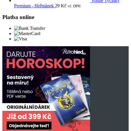
Vonné Tyčinky
Premium - Heřmánek
29
Kč
vč. DPH
Platba online