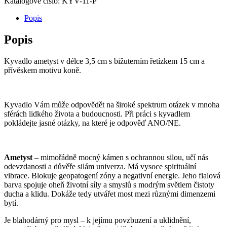
Katalogové číslo:
KYV-11-P
Popis
Popis
Kyvadlo ametyst v délce 3,5 cm s bižuterním řetízkem 15 cm a
přívěskem motivu koně.
Kyvadlo Vám může odpovědět na široké spektrum otázek v mnoha
sférách lidkého života a budoucnosti. Při práci s kyvadlem
pokládejte jasné otázky, na které je odpověď ANO/NE.
Ametyst
– mimořádně mocný kámen s ochrannou silou, učí nás
odevzdanosti a důvěře silám univerza. Má vysoce spirituální
vibrace. Blokuje geopatogení zóny a negativní energie. Jeho fialová
barva spojuje oheň životní síly a smyslů s modrým světlem čistoty
ducha a klidu. Dokáže tedy utvářet most mezi různými dimenzemi
bytí.
Je blahodárný pro mysl – k jejímu povzbuzení a uklidnění,