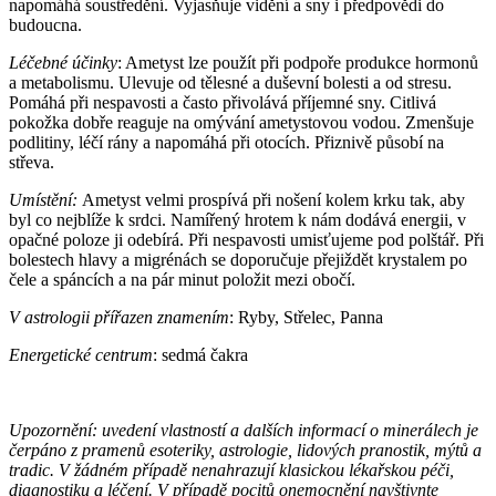
napomáhá soustředění. Vyjasňuje vidění a sny i předpovědi do
budoucna.
Léčebné účinky
: Ametyst lze použít při podpoře produkce hormonů
a metabolismu. Ulevuje od tělesné a duševní bolesti a od stresu.
Pomáhá při nespavosti a často přivolává příjemné sny. Citlivá
pokožka dobře reaguje na omývání ametystovou vodou. Zmenšuje
podlitiny, léčí rány a napomáhá při otocích. Přiznivě působí na
střeva.
Umístění:
Ametyst velmi prospívá při nošení kolem krku tak, aby
byl co nejblíže k srdci. Namířený hrotem k nám dodává energii, v
opačné poloze ji odebírá. Při nespavosti umisťujeme pod polštář. Při
bolestech hlavy a migrénách se doporučuje přejiždět krystalem po
čele a spáncích a na pár minut položit mezi obočí.
V astrologii přířazen znamením
: Ryby, Střelec, Panna
Energetické centrum
: sedmá čakra
Upozornění: uvedení vlastností a dalších informací o minerálech je
čerpáno z pramenů esoteriky, astrologie, lidových pranostik, mýtů a
tradic. V žádném případě nenahrazují klasickou lékařskou péči,
diagnostiku a léčení. V případě pocitů onemocnění navštivnte