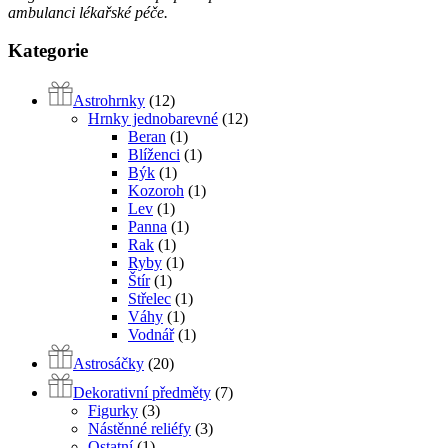
ambulanci lékařské péče.
Kategorie
Astrohrnky
(12)
Hrnky jednobarevné
(12)
Beran
(1)
Blíženci
(1)
Býk
(1)
Kozoroh
(1)
Lev
(1)
Panna
(1)
Rak
(1)
Ryby
(1)
Štír
(1)
Střelec
(1)
Váhy
(1)
Vodnář
(1)
Astrosáčky
(20)
Dekorativní předměty
(7)
Figurky
(3)
Nástěnné reliéfy
(3)
Ostatní
(1)