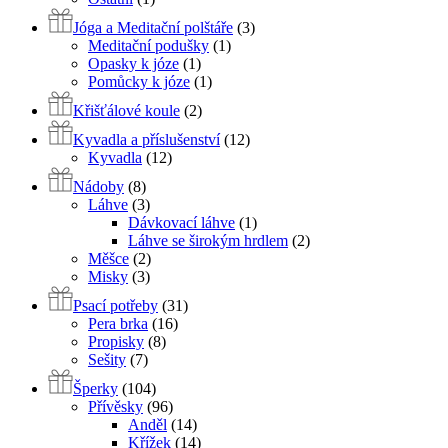
Jóga a Meditační polštáře
(3)
Meditační podušky
(1)
Opasky k józe
(1)
Pomůcky k józe
(1)
Křišťálové koule
(2)
Kyvadla a příslušenství
(12)
Kyvadla
(12)
Nádoby
(8)
Láhve
(3)
Dávkovací láhve
(1)
Láhve se širokým hrdlem
(2)
Měšce
(2)
Misky
(3)
Psací potřeby
(31)
Pera brka
(16)
Propisky
(8)
Sešity
(7)
Šperky
(104)
Přívěsky
(96)
Anděl
(14)
Křížek
(14)