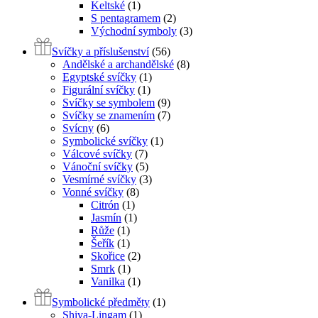
Keltské
(1)
S pentagramem
(2)
Východní symboly
(3)
Svíčky a příslušenství
(56)
Andělské a archandělské
(8)
Egyptské svíčky
(1)
Figurální svíčky
(1)
Svíčky se symbolem
(9)
Svíčky se znamením
(7)
Svícny
(6)
Symbolické svíčky
(1)
Válcové svíčky
(7)
Vánoční svíčky
(5)
Vesmírné svíčky
(3)
Vonné svíčky
(8)
Citrón
(1)
Jasmín
(1)
Růže
(1)
Šeřík
(1)
Skořice
(2)
Smrk
(1)
Vanilka
(1)
Symbolické předměty
(1)
Shiva-Lingam
(1)