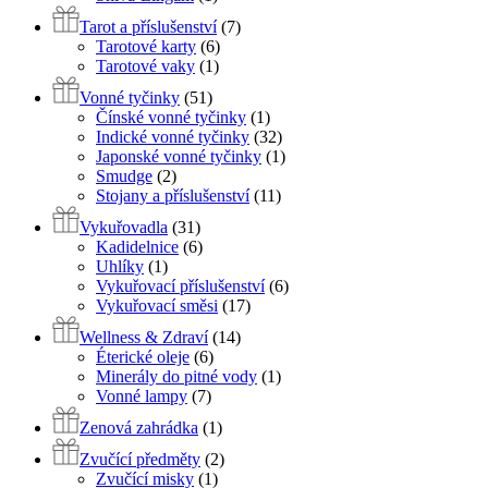
Tarot a příslušenství
(7)
Tarotové karty
(6)
Tarotové vaky
(1)
Vonné tyčinky
(51)
Čínské vonné tyčinky
(1)
Indické vonné tyčinky
(32)
Japonské vonné tyčinky
(1)
Smudge
(2)
Stojany a příslušenství
(11)
Vykuřovadla
(31)
Kadidelnice
(6)
Uhlíky
(1)
Vykuřovací příslušenství
(6)
Vykuřovací směsi
(17)
Wellness & Zdraví
(14)
Éterické oleje
(6)
Minerály do pitné vody
(1)
Vonné lampy
(7)
Zenová zahrádka
(1)
Zvučící předměty
(2)
Zvučící misky
(1)