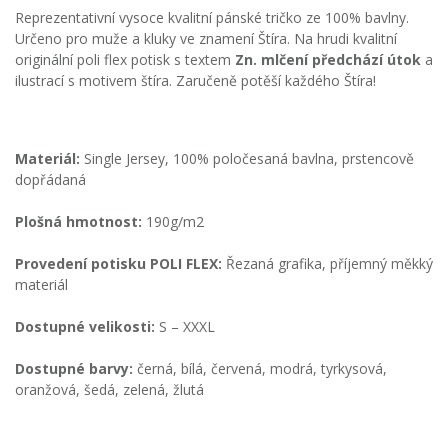
Reprezentativní vysoce kvalitní pánské tričko ze 100% bavlny.
Určeno pro muže a kluky ve znamení Štíra. Na hrudi kvalitní
originální poli flex potisk s textem
Zn. mlčení předchází útok
a
ilustrací s motivem štíra. Zaručeně potěší každého Štíra!
Materiál:
Single Jersey, 100% poločesaná bavlna, prstencově
dopřádaná
Plošná hmotnost:
190g/m2
Provedení potisku POLI FLEX:
Řezaná grafika, příjemný měkký
materiál
Dostupné velikosti:
S – XXXL
Dostupné barvy:
černá, bílá, červená, modrá, tyrkysová,
oranžová, šedá, zelená, žlutá