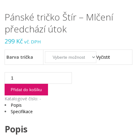
Pánské tričko Štír – Mlčení
předchází útok
299
Kč
vč. DPH
Barva trička
Vyčistit
Pánské
tričko
Štír
Přidat do košíku
-
Katalogové číslo:
-
Mlčení
Popis
předchází
Specifikace
útok
množství
Popis