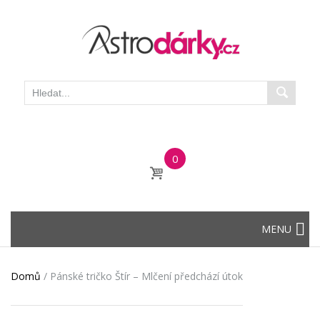
0
Skip
MENU
to
content
Domů
/
Pánské tričko Štír – Mlčení předchází útok