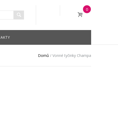
0
AKTY
Domů
/
Vonné tyčinky Champa