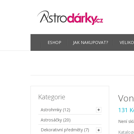
Skip
ESHOP
JAK NAKUPOVAT?
VELIKO
to
content
Von
Kategorie
131
K
Astrohrnky
(12)
Astrosáčky
(20)
Není sk
Dekorativní předměty
(7)
Katalog