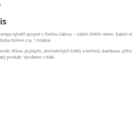
s
is
ampa vytváří spojení s čtvrtou čakrou – naším třetím okem. Balení 
 Doba hoření cca. 1 hodina.
 směs dřeva, pryskyřic, aromatických květů a kořenů, bambusu, přírod
tý produkt. Vyrobeno v Itálii.