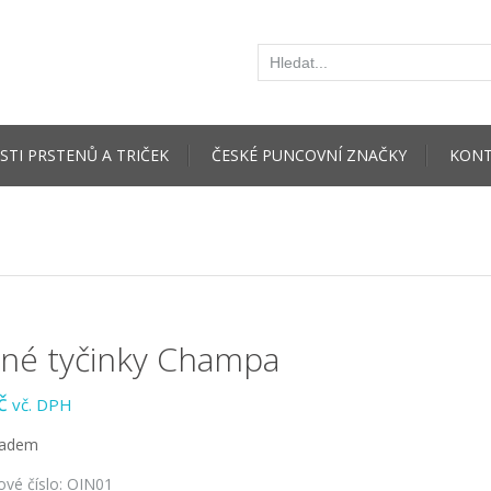
STI PRSTENŮ A TRIČEK
ČESKÉ PUNCOVNÍ ZNAČKY
KONT
né tyčinky Champa
č
vč. DPH
ladem
ové číslo:
OIN01