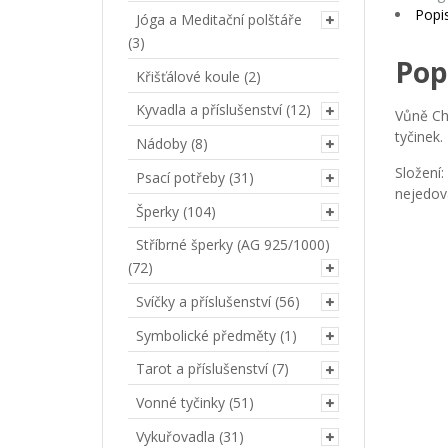
Popi
Jóga a Meditační polštáře
(3)
Pop
Křišťálové koule
(2)
Kyvadla a příslušenství
(12)
Vůně Ch
tyčinek.
Nádoby
(8)
Složení:
Psací potřeby
(31)
nejedova
Šperky
(104)
Stříbrné šperky (AG 925/1000)
(72)
Svíčky a příslušenství
(56)
Symbolické předměty
(1)
Tarot a příslušenství
(7)
Vonné tyčinky
(51)
Vykuřovadla
(31)