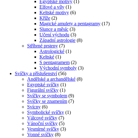
Egyptské motivy
(1)
Elfové a víly
(1)
Keltské motivy
(6)
Kříže
(2)
Magické amulety a pentagramy
(17)
Slunce a měsíc
(3)
Učení východu
(3)
Západní astrologie
(8)
Stříbrné prsteny
(7)
Astrologické
(1)
Keltské
(1)
S pentagramem
(2)
Východní symboly
(3)
Svíčky a příslušenství
(56)
Andělské a archandělské
(8)
Egyptské svíčky
(1)
Figurální svíčky
(1)
Svíčky se symbolem
(9)
Svíčky se znamením
(7)
Svícny
(6)
Symbolické svíčky
(1)
Válcové svíčky
(7)
Vánoční svíčky
(5)
Vesmírné svíčky
(3)
Vonné svíčky
(8)