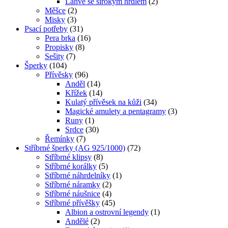
Láhve se širokým hrdlem
(2)
Měšce
(2)
Misky
(3)
Psací potřeby
(31)
Pera brka
(16)
Propisky
(8)
Sešity
(7)
Šperky
(104)
Přívěsky
(96)
Anděl
(14)
Křížek
(14)
Kulatý přívěsek na kůži
(34)
Magické amulety a pentagramy
(3)
Runy
(1)
Srdce
(30)
Řemínky
(7)
Stříbrné šperky (AG 925/1000)
(72)
Stříbrné klipsy
(8)
Stříbrné korálky
(5)
Stříbrné náhrdelníky
(1)
Stříbrné náramky
(2)
Stříbrné náušnice
(4)
Stříbrné přívěšky
(45)
Albion a ostrovní legendy
(1)
Andělé
(2)