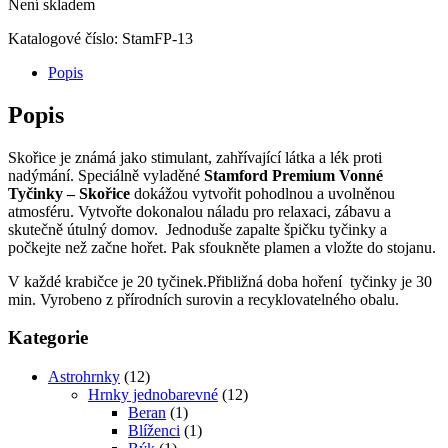
Není skladem
Katalogové číslo:
StamFP-13
Popis
Popis
Skořice je známá jako stimulant, zahřívající látka a lék proti
nadýmání. Speciálně vyladěné
Stamford Premium Vonné
Tyčinky – Skořice
dokážou vytvořit pohodlnou a uvolněnou
atmosféru. Vytvořte dokonalou náladu pro relaxaci, zábavu a
skutečně útulný domov. Jednoduše zapalte špičku tyčinky a
počkejte než začne hořet. Pak sfoukněte plamen a vložte do stojanu.
V každé krabičce je 20 tyčinek.Přibližná doba hoření tyčinky je 30
min. Vyrobeno z přírodních surovin a recyklovatelného obalu.
Kategorie
Astrohrnky
(12)
Hrnky jednobarevné
(12)
Beran
(1)
Blíženci
(1)