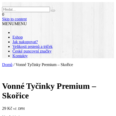
0
Skip to content
MENU
MENU
Eshop
Jak nakupovat?
Velikosti prstenů a triček
České puncovní značky
Kontakty
Domů
/
Vonné Tyčinky Premium – Skořice
Vonné Tyčinky Premium –
Skořice
29
Kč
vč. DPH