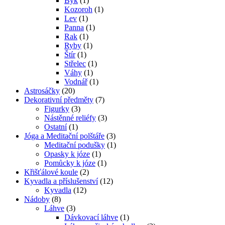
Býk
(1)
Kozoroh
(1)
Lev
(1)
Panna
(1)
Rak
(1)
Ryby
(1)
Štír
(1)
Střelec
(1)
Váhy
(1)
Vodnář
(1)
Astrosáčky
(20)
Dekorativní předměty
(7)
Figurky
(3)
Nástěnné reliéfy
(3)
Ostatní
(1)
Jóga a Meditační polštáře
(3)
Meditační podušky
(1)
Opasky k józe
(1)
Pomůcky k józe
(1)
Křišťálové koule
(2)
Kyvadla a příslušenství
(12)
Kyvadla
(12)
Nádoby
(8)
Láhve
(3)
Dávkovací láhve
(1)