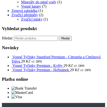
Minerály do pitné vody
(1)
Vonné lampy
(7)
Zenová zahrádka
(1)
Zvučící předměty
(2)
Zvučící misky
(1)
Vyhledat produkt
Hledat:
Hledat
Novinky
Vonné Tyčinky Stamford Premium - Citronela a Citrónová
Tráva
29
Kč
vč. DPH
Vonné Tyčinky Premium - Květy
29
Kč
vč. DPH
Vonné Tyčinky Premium - Heřmánek
29
Kč
vč. DPH
Platba online