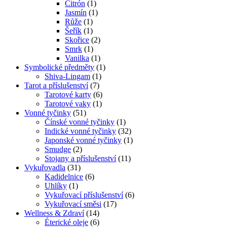
Citrón
(1)
Jasmín
(1)
Růže
(1)
Šeřík
(1)
Skořice
(2)
Smrk
(1)
Vanilka
(1)
Symbolické předměty
(1)
Shiva-Lingam
(1)
Tarot a příslušenství
(7)
Tarotové karty
(6)
Tarotové vaky
(1)
Vonné tyčinky
(51)
Čínské vonné tyčinky
(1)
Indické vonné tyčinky
(32)
Japonské vonné tyčinky
(1)
Smudge
(2)
Stojany a příslušenství
(11)
Vykuřovadla
(31)
Kadidelnice
(6)
Uhlíky
(1)
Vykuřovací příslušenství
(6)
Vykuřovací směsi
(17)
Wellness & Zdraví
(14)
Éterické oleje
(6)