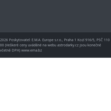
2026
Poskytovatel: E.M.A. Europe s.r.o., Praha 1 Kozí 916/5, PSČ 110
00 (Veškeré ceny uváděné na webu astrodarky.cz jsou konečné
včetně DPH) www.ema.bz