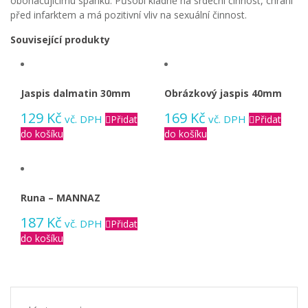
obohacujícímu spánku. Působí kladně na srdeční činnost, chrání
před infarktem a má pozitivní vliv na sexuální činnost.
Související produkty
Jaspis dalmatin 30mm
Obrázkový jaspis 40mm
129
Kč
169
Kč
vč. DPH
vč. DPH
Přidat
Přidat
do košíku
do košíku
Runa – MANNAZ
187
Kč
vč. DPH
Přidat
do košíku