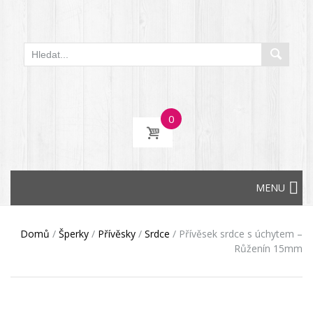
0
Skip
MENU
to
content
Domů
/
Šperky
/
Přívěsky
/
Srdce
/
Přívěsek srdce s úchytem –
Růženín 15mm