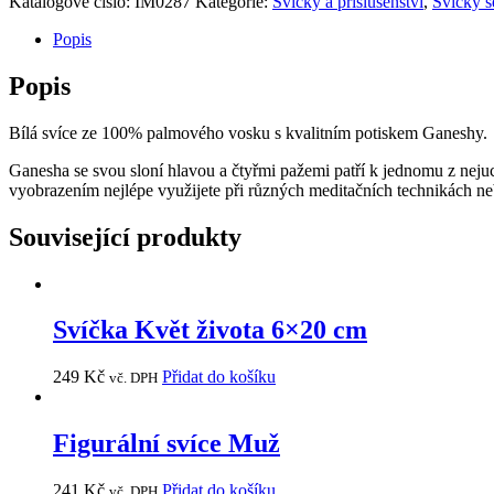
Katalogové číslo:
IM0287
Kategorie:
Svíčky a příslušenství
,
Svíčky 
Popis
Popis
Bílá svíce ze 100% palmového vosku s kvalitním potiskem Ganeshy.
Ganesha se svou sloní hlavou a čtyřmi pažemi patří k jednomu z neju
vyobrazením nejlépe využijete při různých meditačních technikách ne
Související produkty
Svíčka Květ života 6×20 cm
249
Kč
Přidat do košíku
vč. DPH
Figurální svíce Muž
241
Kč
Přidat do košíku
vč. DPH