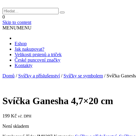
0
Skip to content
MENU
MENU
Eshop
Jak nakupovat?
Velikosti prstenů a triček
České puncovní značky
Kontakty
Domů
/
Svíčky a příslušenství
/
Svíčky se symbolem
/
Svíčka Ganesh
Svíčka Ganesha 4,7×20 cm
199
Kč
vč. DPH
Není skladem