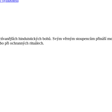
se symbolem
ctívanějších hinduistických bohů. Svým věrným stoupencům přináší moud
bo při ochranných rituálech.