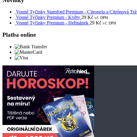
Novinky
Vonné Tyčinky Stamford Premium - Citronela a Citrónová Trá
Vonné Tyčinky Premium - Květy
29
Kč
vč. DPH
Vonné Tyčinky Premium - Heřmánek
29
Kč
vč. DPH
Platba online