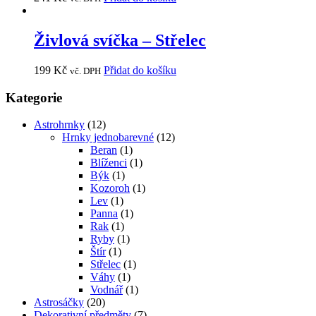
Živlová svíčka – Střelec
199
Kč
Přidat do košíku
vč. DPH
Kategorie
Astrohrnky
(12)
Hrnky jednobarevné
(12)
Beran
(1)
Blíženci
(1)
Býk
(1)
Kozoroh
(1)
Lev
(1)
Panna
(1)
Rak
(1)
Ryby
(1)
Štír
(1)
Střelec
(1)
Váhy
(1)
Vodnář
(1)
Astrosáčky
(20)
Dekorativní předměty
(7)