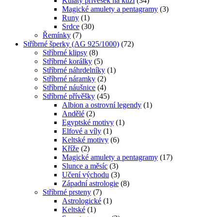
Kulatý přívěsek na kůži
(34)
Magické amulety a pentagramy
(3)
Runy
(1)
Srdce
(30)
Řemínky
(7)
Stříbrné šperky (AG 925/1000)
(72)
Stříbrné klipsy
(8)
Stříbrné korálky
(5)
Stříbrné náhrdelníky
(1)
Stříbrné náramky
(2)
Stříbrné náušnice
(4)
Stříbrné přívěšky
(45)
Albion a ostrovní legendy
(1)
Andělé
(2)
Egyptské motivy
(1)
Elfové a víly
(1)
Keltské motivy
(6)
Kříže
(2)
Magické amulety a pentagramy
(17)
Slunce a měsíc
(3)
Učení východu
(3)
Západní astrologie
(8)
Stříbrné prsteny
(7)
Astrologické
(1)
Keltské
(1)