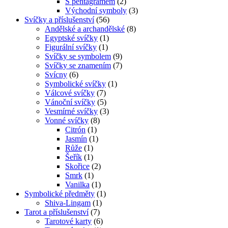
S pentagramem
(2)
Východní symboly
(3)
Svíčky a příslušenství
(56)
Andělské a archandělské
(8)
Egyptské svíčky
(1)
Figurální svíčky
(1)
Svíčky se symbolem
(9)
Svíčky se znamením
(7)
Svícny
(6)
Symbolické svíčky
(1)
Válcové svíčky
(7)
Vánoční svíčky
(5)
Vesmírné svíčky
(3)
Vonné svíčky
(8)
Citrón
(1)
Jasmín
(1)
Růže
(1)
Šeřík
(1)
Skořice
(2)
Smrk
(1)
Vanilka
(1)
Symbolické předměty
(1)
Shiva-Lingam
(1)
Tarot a příslušenství
(7)
Tarotové karty
(6)