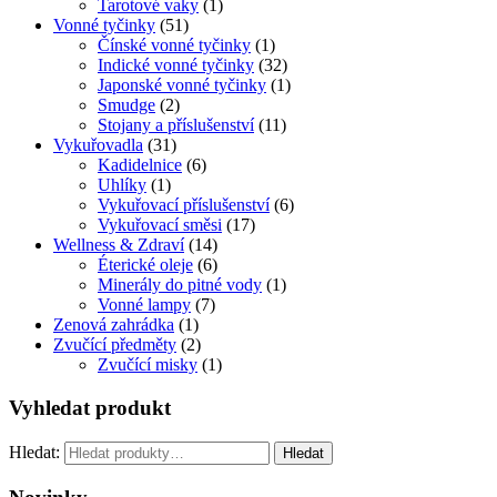
Tarotové vaky
(1)
Vonné tyčinky
(51)
Čínské vonné tyčinky
(1)
Indické vonné tyčinky
(32)
Japonské vonné tyčinky
(1)
Smudge
(2)
Stojany a příslušenství
(11)
Vykuřovadla
(31)
Kadidelnice
(6)
Uhlíky
(1)
Vykuřovací příslušenství
(6)
Vykuřovací směsi
(17)
Wellness & Zdraví
(14)
Éterické oleje
(6)
Minerály do pitné vody
(1)
Vonné lampy
(7)
Zenová zahrádka
(1)
Zvučící předměty
(2)
Zvučící misky
(1)
Vyhledat produkt
Hledat:
Hledat