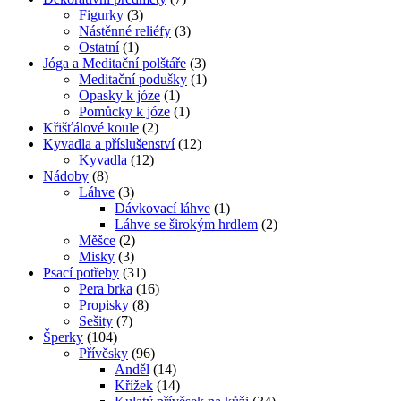
Figurky
(3)
Nástěnné reliéfy
(3)
Ostatní
(1)
Jóga a Meditační polštáře
(3)
Meditační podušky
(1)
Opasky k józe
(1)
Pomůcky k józe
(1)
Křišťálové koule
(2)
Kyvadla a příslušenství
(12)
Kyvadla
(12)
Nádoby
(8)
Láhve
(3)
Dávkovací láhve
(1)
Láhve se širokým hrdlem
(2)
Měšce
(2)
Misky
(3)
Psací potřeby
(31)
Pera brka
(16)
Propisky
(8)
Sešity
(7)
Šperky
(104)
Přívěsky
(96)
Anděl
(14)
Křížek
(14)