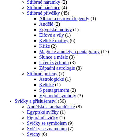
Stříbrné náramky
(2)
Stříbrné náušnice
(4)
Stříbrné přívěšky
(45)
Albion a ostrovní legendy
(1)
Andělé
(2)
Egyptské motivy
(1)
Elfové a víly
(1)
Keltské motivy
(6)
Kříže
(2)
Magické amulety a pentagramy
(17)
Slunce a měsíc
(3)
Učení východu
(3)
Západní astrologie
(8)
Stříbrné prsteny
(7)
Astrologické
(1)
Keltské
(1)
S pentagramem
(2)
Východní symboly
(3)
Svíčky a příslušenství
(56)
Andělské a archandělské
(8)
Egyptské svíčky
(1)
Figurální svíčky
(1)
Svíčky se symbolem
(9)
Svíčky se znamením
(7)
Svícny
(6)