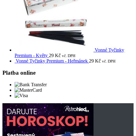
Vonné Tyčinky
Premium - Květy
29
Kč
vč. DPH
Vonné Tyčinky Premium - Heřmánek
29
Kč
vč. DPH
Platba online