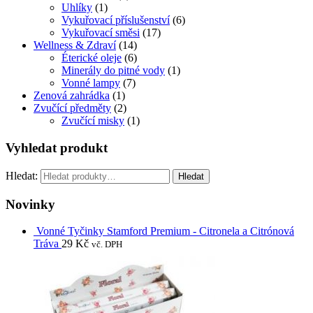
Uhlíky
(1)
Vykuřovací příslušenství
(6)
Vykuřovací směsi
(17)
Wellness & Zdraví
(14)
Éterické oleje
(6)
Minerály do pitné vody
(1)
Vonné lampy
(7)
Zenová zahrádka
(1)
Zvučící předměty
(2)
Zvučící misky
(1)
Vyhledat produkt
Hledat:
Hledat
Novinky
Vonné Tyčinky Stamford Premium - Citronela a Citrónová
Tráva
29
Kč
vč. DPH