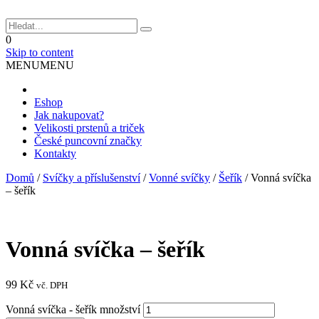
0
Skip to content
MENU
MENU
Eshop
Jak nakupovat?
Velikosti prstenů a triček
České puncovní značky
Kontakty
Domů
/
Svíčky a příslušenství
/
Vonné svíčky
/
Šeřík
/
Vonná svíčka
– šeřík
Vonná svíčka – šeřík
99
Kč
vč. DPH
Vonná svíčka - šeřík množství