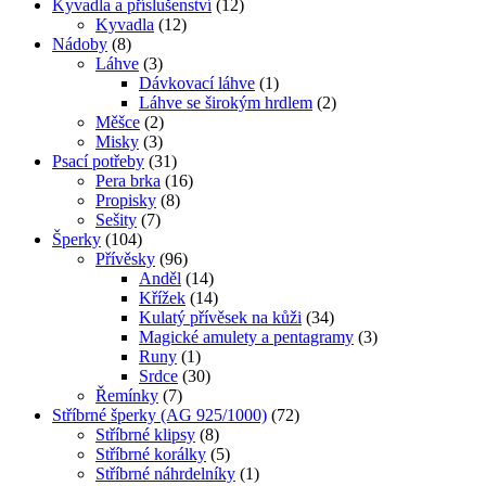
Kyvadla a příslušenství
(12)
Kyvadla
(12)
Nádoby
(8)
Láhve
(3)
Dávkovací láhve
(1)
Láhve se širokým hrdlem
(2)
Měšce
(2)
Misky
(3)
Psací potřeby
(31)
Pera brka
(16)
Propisky
(8)
Sešity
(7)
Šperky
(104)
Přívěsky
(96)
Anděl
(14)
Křížek
(14)
Kulatý přívěsek na kůži
(34)
Magické amulety a pentagramy
(3)
Runy
(1)
Srdce
(30)
Řemínky
(7)
Stříbrné šperky (AG 925/1000)
(72)
Stříbrné klipsy
(8)
Stříbrné korálky
(5)
Stříbrné náhrdelníky
(1)