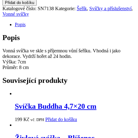
Přidat do košíku
Katalogové číslo:
SN7138
Kategorie:
Šeřík
,
Svíčky a příslušenství
,
Vonné svíčky
Popis
Popis
Vonná svíčka ve skle s příjemnou vůní šeříku. Vhodná i jako
dekorace. Vydrží hořet až 24 hodin.
Výška: 7cm
Průměr: 8 cm
Související produkty
Svíčka Buddha 4,7×20 cm
199
Kč
Přidat do košíku
vč. DPH