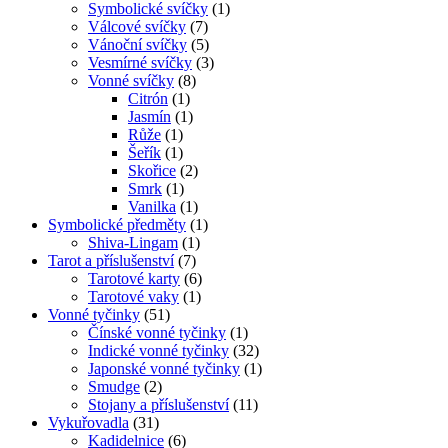
Symbolické svíčky
(1)
Válcové svíčky
(7)
Vánoční svíčky
(5)
Vesmírné svíčky
(3)
Vonné svíčky
(8)
Citrón
(1)
Jasmín
(1)
Růže
(1)
Šeřík
(1)
Skořice
(2)
Smrk
(1)
Vanilka
(1)
Symbolické předměty
(1)
Shiva-Lingam
(1)
Tarot a příslušenství
(7)
Tarotové karty
(6)
Tarotové vaky
(1)
Vonné tyčinky
(51)
Čínské vonné tyčinky
(1)
Indické vonné tyčinky
(32)
Japonské vonné tyčinky
(1)
Smudge
(2)
Stojany a příslušenství
(11)
Vykuřovadla
(31)
Kadidelnice
(6)