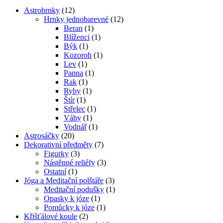
Astrohrnky
(12)
Hrnky jednobarevné
(12)
Beran
(1)
Blíženci
(1)
Býk
(1)
Kozoroh
(1)
Lev
(1)
Panna
(1)
Rak
(1)
Ryby
(1)
Štír
(1)
Střelec
(1)
Váhy
(1)
Vodnář
(1)
Astrosáčky
(20)
Dekorativní předměty
(7)
Figurky
(3)
Nástěnné reliéfy
(3)
Ostatní
(1)
Jóga a Meditační polštáře
(3)
Meditační podušky
(1)
Opasky k józe
(1)
Pomůcky k józe
(1)
Křišťálové koule
(2)