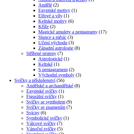
Andělé
(2)
Egyptské motivy
(1)
Elfové a víly
(1)
Keltské motivy
(6)
Kříže
(2)
Magické amulety a pentagramy
(17)
Slunce a měsíc
(3)
Učení východu
(3)
Západní astrologie
(8)
Stříbrné prsteny
(7)
Astrologické
(1)
Keltské
(1)
S pentagramem
(2)
Východní symboly
(3)
Svíčky a příslušenství
(56)
Andělské a archandělské
(8)
Egyptské svíčky
(1)
Figurální svíčky
(1)
Svíčky se symbolem
(9)
Svíčky se znamením
(7)
Svícny
(6)
Symbolické svíčky
(1)
Válcové svíčky
(7)
Vánoční svíčky
(5)