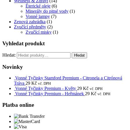
Wellness & Zdraví
(14)
Éterické oleje
(6)
Minerály do pitné vody
(1)
Vonné lampy
(7)
Zenová zahrádka
(1)
Zvučící předměty
(2)
Zvučící misky
(1)
Vyhledat produkt
Hledat:
Hledat
Novinky
Vonné Tyčinky Stamford Premium - Citronela a Citrónová
Tráva
29
Kč
vč. DPH
Vonné Tyčinky Premium - Květy
29
Kč
vč. DPH
Vonné Tyčinky Premium - Heřmánek
29
Kč
vč. DPH
Platba online