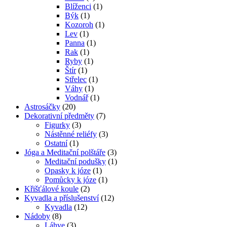
Blíženci
(1)
Býk
(1)
Kozoroh
(1)
Lev
(1)
Panna
(1)
Rak
(1)
Ryby
(1)
Štír
(1)
Střelec
(1)
Váhy
(1)
Vodnář
(1)
Astrosáčky
(20)
Dekorativní předměty
(7)
Figurky
(3)
Nástěnné reliéfy
(3)
Ostatní
(1)
Jóga a Meditační polštáře
(3)
Meditační podušky
(1)
Opasky k józe
(1)
Pomůcky k józe
(1)
Křišťálové koule
(2)
Kyvadla a příslušenství
(12)
Kyvadla
(12)
Nádoby
(8)
Láhve
(3)