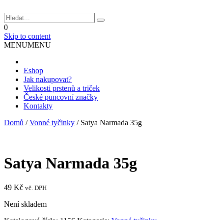
0
Skip to content
MENU
MENU
Eshop
Jak nakupovat?
Velikosti prstenů a triček
České puncovní značky
Kontakty
Domů
/
Vonné tyčinky
/
Satya Narmada 35g
Satya Narmada 35g
49
Kč
vč. DPH
Není skladem