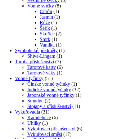
Vesmírné svíčky
(3)
Vonné svíčky
(8)
Citrón
(1)
Jasmín
(1)
Růže
(1)
Šeřík
(1)
Skořice
(2)
Smrk
(1)
Vanilka
(1)
Symbolické předměty
(1)
Shiva-Lingam
(1)
Tarot a příslušenství
(7)
Tarotové karty
(6)
Tarotové vaky
(1)
Vonné tyčinky
(51)
Čínské vonné tyčinky
(1)
Indické vonné tyčinky
(32)
Japonské vonné tyčinky
(1)
Smudge
(2)
Stojany a příslušenství
(11)
Vykuřovadla
(31)
Kadidelnice
(6)
Uhlíky
(1)
Vykuřovací příslušenství
(6)
Vykuřovací směsi
(17)