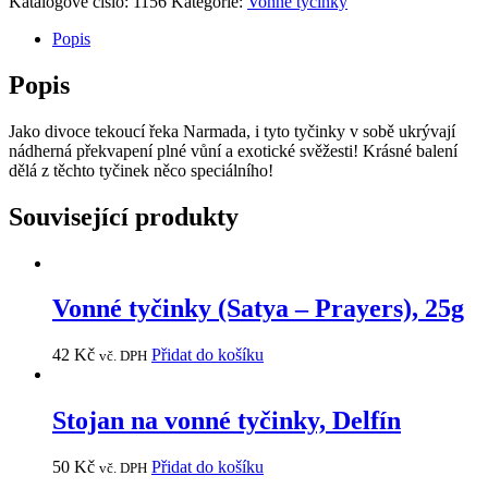
Katalogové číslo:
1156
Kategorie:
Vonné tyčinky
Popis
Popis
Jako divoce tekoucí řeka Narmada, i tyto tyčinky v sobě ukrývají
nádherná překvapení plné vůní a exotické svěžesti! Krásné balení
dělá z těchto tyčinek něco speciálního!
Související produkty
Vonné tyčinky (Satya – Prayers), 25g
42
Kč
Přidat do košíku
vč. DPH
Stojan na vonné tyčinky, Delfín
50
Kč
Přidat do košíku
vč. DPH