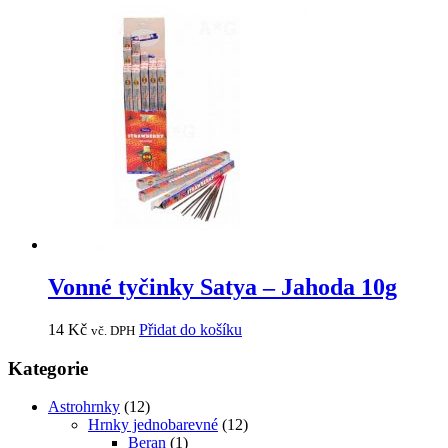
Vonné tyčinky Satya – Jahoda 10g
14
Kč
Přidat do košíku
vč. DPH
Kategorie
Astrohrnky
(12)
Hrnky jednobarevné
(12)
Beran
(1)