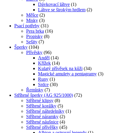
Dávkovací láhve
(1)
Láhve se širokým hrdlem
(2)
Měšce
(2)
Misky
(3)
Psací potřeby
(31)
Pera brka
(16)
Propisky
(8)
Sešity
(7)
Šperky
(104)
Přívěsky
(96)
Anděl
(14)
Křížek
(14)
Kulatý přívěsek na kůži
(34)
Magické amulety a pentagramy
(3)
Runy
(1)
Srdce
(30)
Řemínky
(7)
Stříbrné šperky (AG 925/1000)
(72)
Stříbrné klipsy
(8)
Stříbrné korálky
(5)
Stříbrné náhrdelníky
(1)
Stříbrné náramky
(2)
Stříbrné náušnice
(4)
Stříbrné přívěšky
(45)
Albion a ostrovní legendy
(1)