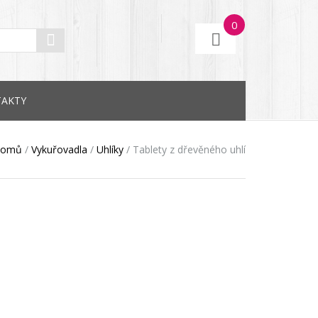
0
AKTY
omů
/
Vykuřovadla
/
Uhlíky
/
Tablety z dřevěného uhlí