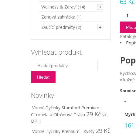
63
Kč
Wellness & Zdraví
(14)
Tablet
Zenová zahrádka
(1)
z
dřevěn
Zvučící předměty
(2)
Přida
uhlí
Katalog
množst
Popi
Vyhledat produkt
Pop
Hledat:
Rychlozá
Hledat
v každé r
Souvise
Novinky
Vonné Tyčinky Stamford Premium -
29
Kč
vč.
Myrh
Citronela a Citrónová Tráva
DPH
161
29
Kč
Vonné Tyčinky Premium - Květy