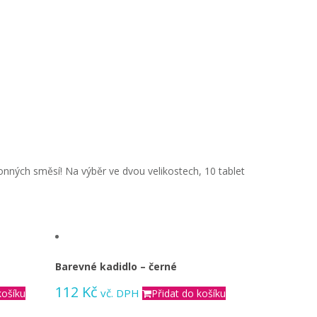
vonných směsí! Na výběr ve dvou velikostech, 10 tablet
Barevné kadidlo – černé
112
Kč
vč. DPH
košíku
Přidat do košíku