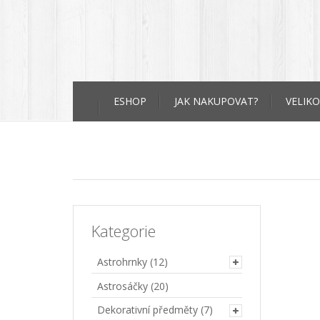
Skip
ESHOP
JAK NAKUPOVAT?
VELIKO
to
content
Kategorie
Astrohrnky
(12)
Astrosáčky
(20)
Dekorativní předměty
(7)