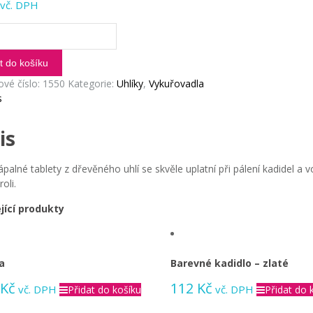
vč. DPH
y
ého
t do košíku
ové číslo:
1550
Kategorie:
Uhlíky
,
Vykuřovadla
ví
s
is
palné tablety z dřevěného uhlí se skvěle uplatní při pálení kadidel a 
oli.
jící produkty
a
Barevné kadidlo – zlaté
Kč
112
Kč
vč. DPH
vč. DPH
Přidat do košíku
Přidat do 