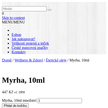
0
Skip to content
MENU
MENU
Eshop
Jak nakupovat?
Velikosti prstenů a triček
České puncovní značky
Kontakty
Domů
/
Wellness & Zdraví
/
Éterické oleje
/
Myrha, 10ml
Myrha, 10ml
447
Kč
vč. DPH
Myrha, 10ml množství
Přidat do košíku