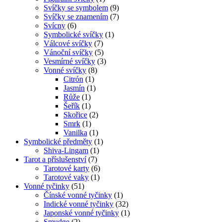
Svíčky se symbolem
(9)
Svíčky se znamením
(7)
Svícny
(6)
Symbolické svíčky
(1)
Válcové svíčky
(7)
Vánoční svíčky
(5)
Vesmírné svíčky
(3)
Vonné svíčky
(8)
Citrón
(1)
Jasmín
(1)
Růže
(1)
Šeřík
(1)
Skořice
(2)
Smrk
(1)
Vanilka
(1)
Symbolické předměty
(1)
Shiva-Lingam
(1)
Tarot a příslušenství
(7)
Tarotové karty
(6)
Tarotové vaky
(1)
Vonné tyčinky
(51)
Čínské vonné tyčinky
(1)
Indické vonné tyčinky
(32)
Japonské vonné tyčinky
(1)
Smudge
(2)