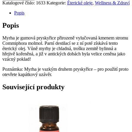
Katalogové číslo:
1633
Kategorie:
Éterické oleje
,
Wellness & Zdraví
Popis
Popis
Myrha je gumová pryskyřice přirozeně vylučovaná kmenem stromu
Commiphora molmol. Parní destilací se z ní poté získává tento
éterický olej. Vůně myrhy je chladná, trošku zemitě bylinná a
hřejivě kořeněná, a již v antických dobách byla velice ceněna jako
vzácný poklad!
Poznámka: Myrha je vazkým druhem pryskyřice – pro použití proto
otevřete kapátkový uzávěr.
Související produkty