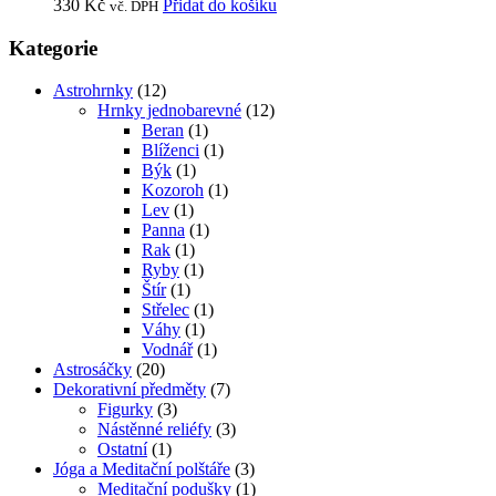
330
Kč
Přidat do košíku
vč. DPH
Kategorie
Astrohrnky
(12)
Hrnky jednobarevné
(12)
Beran
(1)
Blíženci
(1)
Býk
(1)
Kozoroh
(1)
Lev
(1)
Panna
(1)
Rak
(1)
Ryby
(1)
Štír
(1)
Střelec
(1)
Váhy
(1)
Vodnář
(1)
Astrosáčky
(20)
Dekorativní předměty
(7)
Figurky
(3)
Nástěnné reliéfy
(3)
Ostatní
(1)
Jóga a Meditační polštáře
(3)
Meditační podušky
(1)