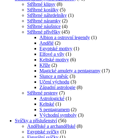
Stříbrné klipsy
(8)
Stříbrné korálky
(5)
Stříbrné náhrdelníky
(1)
Stříbrné náramky
(2)
Stříbrné náušnice
(4)
Stříbrné přívěšky
(45)
Albion a ostrovní legendy
(1)
Andělé
(2)
Egyptské motivy
(1)
Elfové a víly
(1)
Keltské motivy
(6)
Kříže
(2)
Magické amulety a pentagramy
(17)
Slunce a měsíc
(3)
Učení východu
(3)
Západní astrologie
(8)
Stříbrné prsteny
(7)
Astrologické
(1)
Keltské
(1)
S pentagramem
(2)
Východní symboly
(3)
Svíčky a příslušenství
(56)
Andělské a archandělské
(8)
Egyptské svíčky
(1)
Figurální svíčky
(1)