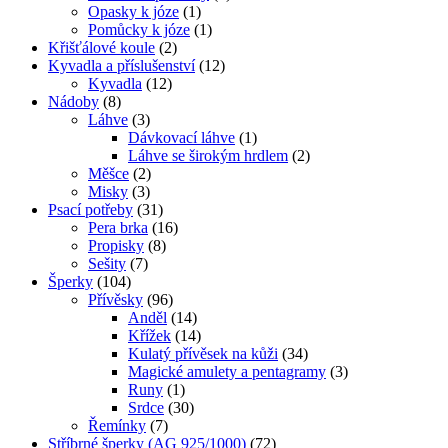
Opasky k józe
(1)
Pomůcky k józe
(1)
Křišťálové koule
(2)
Kyvadla a příslušenství
(12)
Kyvadla
(12)
Nádoby
(8)
Láhve
(3)
Dávkovací láhve
(1)
Láhve se širokým hrdlem
(2)
Měšce
(2)
Misky
(3)
Psací potřeby
(31)
Pera brka
(16)
Propisky
(8)
Sešity
(7)
Šperky
(104)
Přívěsky
(96)
Anděl
(14)
Křížek
(14)
Kulatý přívěsek na kůži
(34)
Magické amulety a pentagramy
(3)
Runy
(1)
Srdce
(30)
Řemínky
(7)
Stříbrné šperky (AG 925/1000)
(72)