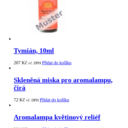
Tymián, 10ml
207
Kč
Přidat do košíku
vč. DPH
Skleněná miska pro aromalampu,
čirá
72
Kč
Přidat do košíku
vč. DPH
Aromalampa květinový reliéf