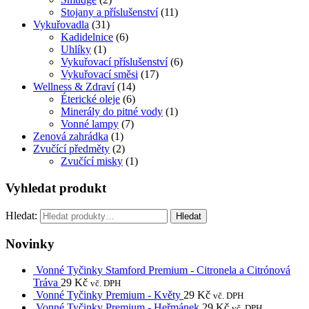
Stojany a příslušenství
(11)
Vykuřovadla
(31)
Kadidelnice
(6)
Uhlíky
(1)
Vykuřovací příslušenství
(6)
Vykuřovací směsi
(17)
Wellness & Zdraví
(14)
Éterické oleje
(6)
Minerály do pitné vody
(1)
Vonné lampy
(7)
Zenová zahrádka
(1)
Zvučící předměty
(2)
Zvučící misky
(1)
Vyhledat produkt
Hledat:
Hledat
Novinky
Vonné Tyčinky Stamford Premium - Citronela a Citrónová
Tráva
29
Kč
vč. DPH
Vonné Tyčinky Premium - Květy
29
Kč
vč. DPH
Vonné Tyčinky Premium - Heřmánek
29
Kč
vč. DPH