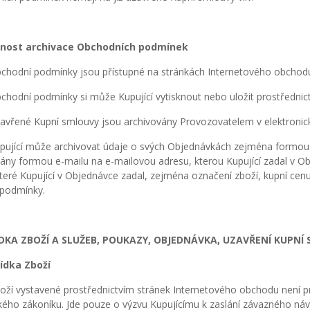
žnost archivace Obchodních podmínek
hodní podmínky jsou přístupné na stránkách Internetového obchodu
hodní podmínky si může Kupující vytisknout nebo uložit prostřednictv
vřené Kupní smlouvy jsou archivovány Provozovatelem v elektronic
ující může archivovat údaje o svých Objednávkách zejména formou ar
ány formou e-mailu na e-mailovou adresu, kterou Kupující zadal v Ob
teré Kupující v Objednávce zadal, zejména označení zboží, kupní cen
 podmínky.
ÍDKA ZBOŽÍ A SLUŽEB, POUKAZY, OBJEDNÁVKA, UZAVŘENÍ KUPNÍ
ídka Zboží
ží vystavené prostřednictvím stránek Internetového obchodu není p
ého zákoníku. Jde pouze o výzvu Kupujícímu k zaslání závazného náv