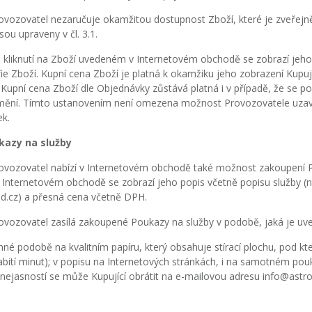
vozovatel nezaručuje okamžitou dostupnost Zboží, které je zveřejn
sou upraveny v čl. 3.1.
kliknutí na Zboží uvedeném v Internetovém obchodě se zobrazí jeho 
ie Zboží. Kupní cena Zboží je platná k okamžiku jeho zobrazení Kupu
3. Kupní cena Zboží dle Objednávky zůstává platná i v případě, že se
mění. Tímto ustanovením není omezena možnost Provozovatele uzavří
k.
kazy na služby
vozovatel nabízí v Internetovém obchodě také možnost zakoupení Po
 Internetovém obchodě se zobrazí jeho popis včetně popisu služby (na
ed.cz) a přesná cena včetně DPH.
vozovatel zasílá zakoupené Poukazy na služby v podobě, jaká je uv
inné podobě na kvalitním papíru, který obsahuje stírací plochu, pod k
abití minut); v popisu na Internetových stránkách, i na samotném pou
nejasností se může Kupující obrátit na e-mailovou adresu info@astro