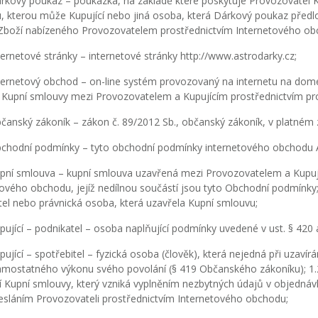
kový poukaz – poukázka, na základě které poskytuje Provozovatel 
, kterou může Kupující nebo jiná osoba, která Dárkový poukaz předlo
Zboží nabízeného Provozovatelem prostřednictvím Internetového ob
ernetové stránky – internetové stránky http://www.astrodarky.cz;
ernetový obchod – on-line systém provozovaný na internetu na domé
t Kupní smlouvy mezi Provozovatelem a Kupujícím prostřednictvím pr
anský zákoník – zákon č. 89/2012 Sb., občanský zákoník, v platném 
hodní podmínky – tyto obchodní podmínky internetového obchodu A
ní smlouva – kupní smlouva uzavřená mezi Provozovatelem a Kupují
ového obchodu, jejíž nedílnou součástí jsou tyto Obchodní podmínky; 1
tel nebo právnická osoba, která uzavřela Kupní smlouvu;
ující – podnikatel – osoba naplňující podmínky uvedené v ust. § 42
ující – spotřebitel – fyzická osoba (člověk), která nejedná při uzavír
amostatného výkonu svého povolání (§ 419 Občanského zákoníku); 1.2
í Kupní smlouvy, který vzniká vyplněním nezbytných údajů v objednáv
esláním Provozovateli prostřednictvím Internetového obchodu;