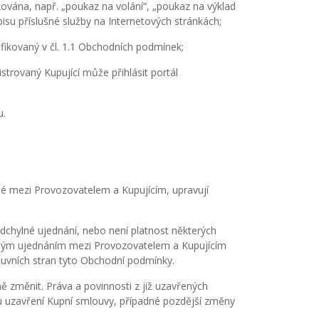
ována, např. „poukaz na volání“, „poukaz na výklad
su příslušné služby na Internetových stránkách;
ikovaný v čl. 1.1 Obchodních podmínek;
strovaný Kupující může přihlásit portál
u.
é mezi Provozovatelem a Kupujícím, upravují
dchylné ujednání, nebo není platnost některých
ným ujednáním mezi Provozovatelem a Kupujícím
luvních stran tyto Obchodní podmínky.
 změnit. Práva a povinnosti z již uzavřených
 uzavření Kupní smlouvy, případné pozdější změny