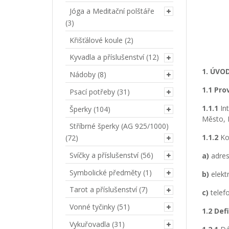
Jóga a Meditační polštáře
(3)
Křišťálové koule
(2)
Kyvadla a příslušenství
(12)
1. ÚVO
Nádoby
(8)
1.1 Pro
Psací potřeby
(31)
1.1.1
Int
Šperky
(104)
Město, 
Stříbrné šperky (AG 925/1000)
1.1.2
Kon
(72)
Svíčky a příslušenství
(56)
a)
adres
Symbolické předměty
(1)
b)
elekt
Tarot a příslušenství
(7)
c)
telef
Vonné tyčinky
(51)
1.2 Def
Vykuřovadla
(31)