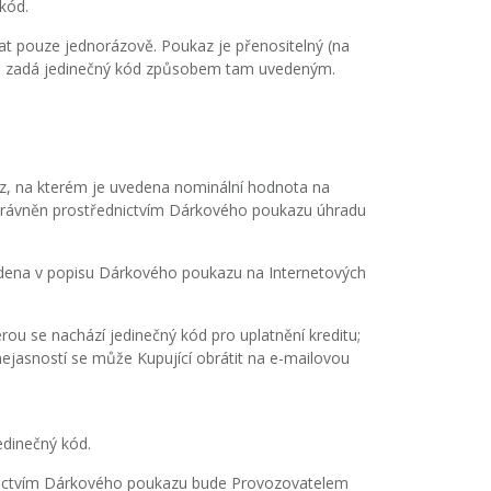
kód.
at pouze jednorázově. Poukaz je přenositelný (na
do zadá jedinečný kód způsobem tam uvedeným.
, na kterém je uvedena nominální hodnota na
 oprávněn prostřednictvím Dárkového poukazu úhradu
dena v popisu Dárkového poukazu na Internetových
erou se nachází jedinečný kód pro uplatnění kreditu;
ejasností se může Kupující obrátit na e-mailovou
dinečný kód.
dnictvím Dárkového poukazu bude Provozovatelem