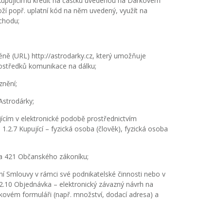
Kupujícímu kredit na částku uvedenou na Dárkovém
ží popř. uplatní kód na něm uvedený, využít na
chodu;
ně (URL) http://astrodarky.cz, který umožňuje
ostředků komunikace na dálku;
znění;
strodárky;
cím v elektronické podobě prostřednictvím
.2.7 Kupující – fyzická osoba (člověk), fyzická osoba
0 a 421 Občanského zákoníku;
ání Smlouvy v rámci své podnikatelské činnosti nebo v
.10 Objednávka – elektronický závazný návrh na
kovém formuláři (např. množství, dodací adresa) a