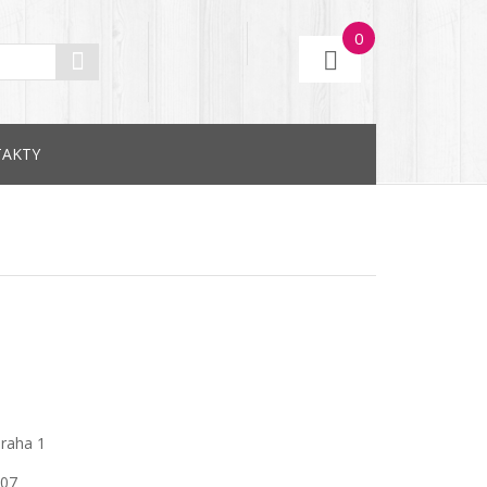
0
AKTY
Praha 1
307