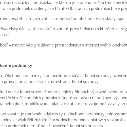
ukaz na služby – poukázka, se kterou je spojena služba tam specifik
 a to za podmínek uvedených v těchto Obchodních podmínkách a v popi
rovozovatel – provozovatel internetového obchodu Astrodárky, specif
ivatelský účet – uživatelské rozhraní, prostřednictvím kterého se regi
vatele;
boží – movité věci prodávané prostřednictvím Internetového obchod
chodní podmínky
o Obchodní podmínky jsou nedílnou součástí Kupní smlouvy uzavřen
á práva a povinnosti smluvních stran z Kupní smlouvy.
ud není v Kupní smlouvě nebo v jejích přílohách výslovně uvedeno o
ení těchto Obchodních podmínek Kupní smlouvou nebo jiným výslov
na nebo jinak modifikována, platí v ostatním pro vzájemné vztahy sm
vozovatel je oprávněn kdykoliv tyto Obchodní podmínky jednostranně
 smluv se však řídí zněním Obchodních podmínek platných v okamžiku
ích podmínek nemají na již uzavřené Kupní smlouvy vliv.