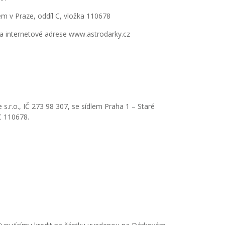
 v Praze, oddíl C, vložka 110678
na internetové adrese www.astrodarky.cz
.r.o., IČ 273 98 307, se sídlem Praha 1 – Staré
C 110678.