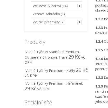
1.2.1
Dár
poukazu
Wellness & Zdraví
(14)
úhradu 
Zenová zahrádka
(1)
1.2.2
Int
Zvučící předměty
(2)
1.2.3
Int
uzavíra
Produkty
1.2.4
Obč
1.2.5
Obc
Vonné Tyčinky Stamford Premium -
29
Kč
vč.
Citronela a Citrónová Tráva
1.2.6
Kup
DPH
Internet
podnika
29
Kč
Vonné Tyčinky Premium - Květy
vč. DPH
1.2.8
Kup
Vonné Tyčinky Premium - Heřmánek
1.2.9
Kup
29
Kč
vč. DPH
rámci s
uzavřen
Sociální sítě
jeho od