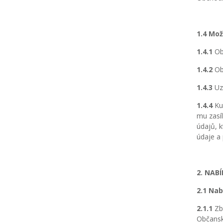
1.4 Mo
1.4.1
Obc
1.4.2
Obc
1.4.3
Uza
1.4.4
Kup
mu zasíl
údajů, k
údaje a
2. NAB
2.1 Nab
2.1.1
Zbo
Občansk