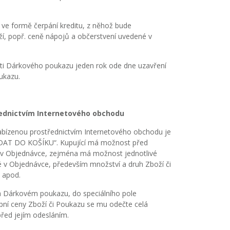
ve formě čerpání kreditu, z něhož bude
í, popř. ceně nápojů a občerstvení uvedené v
ti Dárkového poukazu jeden rok ode dne uzavření
ukazu.
řednictvím Internetového obchodu
bízenou prostřednictvím Internetového obchodu je
„PŘIDAT DO KOŠÍKU“. Kupující má možnost před
at v Objednávce, zejména má možnost jednotlivé
é v Objednávce, především množství a druh Zboží či
 apod.
a Dárkovém poukazu, do speciálního pole
pní ceny Zboží či Poukazu se mu odečte celá
řed jejím odesláním.