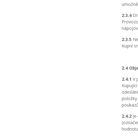
umožněn
2.3.4
Drž
Provozo
nápojov
2.3.5
Nen
Kupní s
2.4 Obj
2.4.1
V p
Kupující
odeslán
položky 
poukazů
2.4.2
Je-
(označen
hodnota