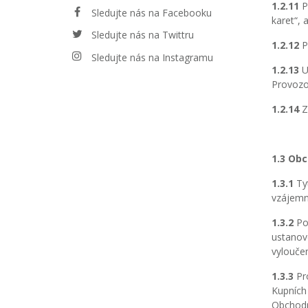
1.2.11
Po
Sledujte nás na Facebooku
karet“,
Sledujte nás na Twittru
1.2.12
P
Sledujte nás na Instagramu
1.2.13
Už
Provozo
1.2.14
Z
1.3 Ob
1.3.1
Tyt
vzájemn
1.3.2
Pok
ustanov
vylouče
1.3.3
Pro
Kupních
Obchodn