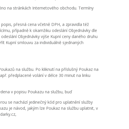
ěno na stránkách Internetového obchodu. Termíny
popis, přesná cena včetně DPH, a zpravidla též
jícímu, případně k okamžiku odeslání Objednávky dle
 po odeslání Objednávky výše Kupní ceny daného druhu
t Kupní smlouvu za individuálně sjednaných
ukazů na službu. Po kliknutí na příslušný Poukaz na
př. předplacené volání v délce 30 minut na linku
edena v popisu Poukazu na službu, buď
terou se nachází jedinečný kód pro uplatnění služby
kazu je návod, jakým lze Poukaz na službu uplatnit, v
darky.cz,