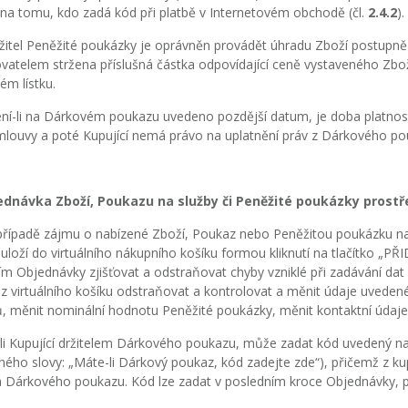
a tomu, kdo zadá kód při platbě v Internetovém obchodě (čl.
2.4.2
).
itel Peněžité poukázky je oprávněn provádět úhradu Zboží postupně 
vatelem stržena příslušná částka odpovídající ceně vystaveného Zbož
ém lístku.
í-li na Dárkovém poukazu uvedeno pozdější datum, je doba platnos
mlouvy a poté Kupující nemá právo na uplatnění práv z Dárkového po
ednávka Zboží, Poukazu na služby či Peněžité poukázky prost
řípadě zájmu o nabízené Zboží, Poukaz nebo Peněžitou poukázku na
 uloží do virtuálního nákupního košíku formou kliknutí na tlačítko 
ím Objednávky zjišťovat a odstraňovat chyby vzniklé při zadávání d
z virtuálního košíku odstraňovat a kontrolovat a měnit údaje uveden
, měnit nominální hodnotu Peněžité poukázky, měnit kontaktní údaje
li Kupující držitelem Dárkového poukazu, může zadat kód uvedený n
ého slovy: „Máte-li Dárkový poukaz, kód zadejte zde“), přičemž z ku
 Dárkového poukazu. Kód lze zadat v posledním kroce Objednávky, p