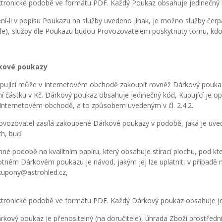
ktronické podobě ve formátu PDF. Každý Poukaz obsahuje jedinečný 
í-li v popisu Poukazu na služby uvedeno jinak, je možno služby čerp
ele), služby dle Poukazu budou Provozovatelem poskytnuty tomu, k
rkové poukazy
ující může v Internetovém obchodě zakoupit rovněž Dárkový poukaz
ní částku v Kč. Dárkový poukaz obsahuje jedinečný kód, Kupující je
 Internetovém obchodě, a to způsobem uvedeným v čl. 2.4.2.
vozovatel zasílá zakoupené Dárkové poukazy v podobě, jaká je uve
ch, buď
inné podobě na kvalitním papíru, který obsahuje stírací plochu, pod kt
tném Dárkovém poukazu je návod, jakým jej lze uplatnit, v případě n
kupony@astrohled.cz,
ktronické podobě ve formátu PDF. Každý Dárkový poukaz obsahuje je
kový poukaz je přenositelný (na doručitele), úhrada Zboží prostře