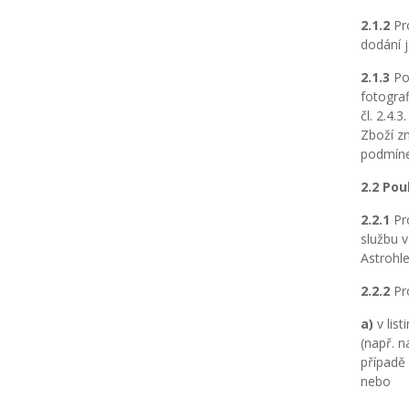
2.1.2
Pro
dodání j
2.1.3
Po 
fotograf
čl. 2.4.
Zboží z
podmíne
2.2 Pou
2.2.1
Pro
službu v
Astrohl
2.2.2
Pro
a)
v list
(např. n
případě 
nebo