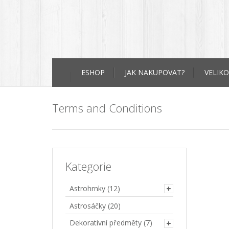
Skip
ESHOP
JAK NAKUPOVAT?
VELIKO
to
content
Terms and Conditions
Kategorie
Astrohrnky
(12)
Astrosáčky
(20)
Dekorativní předměty
(7)