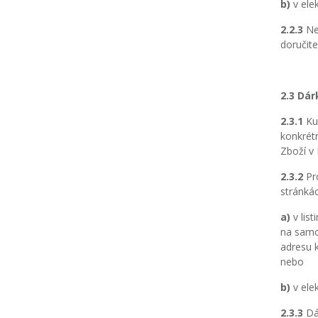
b)
v ele
2.2.3
Nen
doručit
2.3 Dá
2.3.1
Kup
konkrét
Zboží v
2.3.2
Pro
stránká
a)
v list
na samo
adresu 
nebo
b)
v ele
2.3.3
Dár