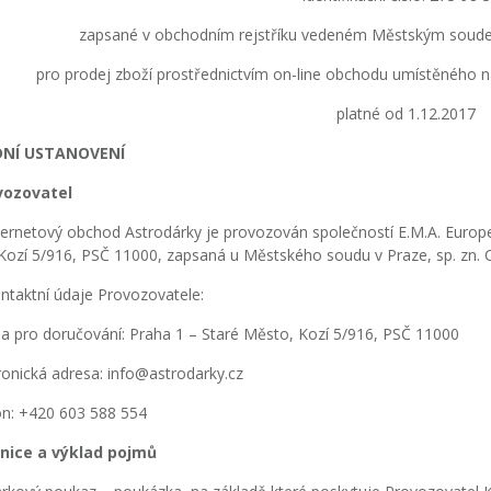
zapsané v obchodním rejstříku vedeném Městským soudem
pro prodej zboží prostřednictvím on-line obchodu umístěného 
platné od 1.12.2017
DNÍ USTANOVENÍ
vozovatel
ernetový obchod Astrodárky je provozován společností E.M.A. Europe s
Kozí 5/916, PSČ 11000, zapsaná u Městského soudu v Praze, sp. zn. 
taktní údaje Provozovatele:
a pro doručování: Praha 1 – Staré Město, Kozí 5/916, PSČ 11000
ronická adresa: info@astrodarky.cz
on: +420 603 588 554
inice a výklad pojmů