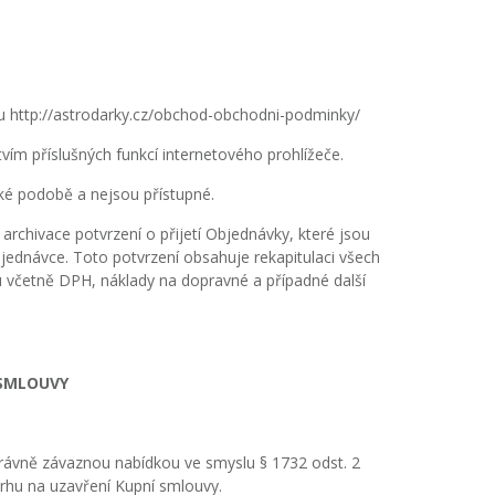
 http://astrodarky.cz/obchod-obchodni-podminky/
ím příslušných funkcí internetového prohlížeče.
ké podobě a nejsou přístupné.
chivace potvrzení o přijetí Objednávky, které jsou
jednávce. Toto potvrzení obsahuje rekapitulaci všech
u včetně DPH, náklady na dopravné a případné další
 SMLOUVY
rávně závaznou nabídkou ve smyslu § 1732 odst. 2
rhu na uzavření Kupní smlouvy.